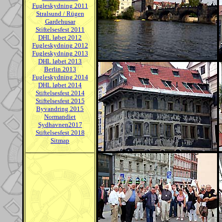
Fugleskydning 2011
Stralsund / Rügen
Gardehusar
Stiftelsesfest 2011
DHL løbet 2012
Fugleskydning 2012
Fugleskydning 2013
DHL løbet 2013
Berlin 2013
Fugleskydning 2014
DHL løbet 2014
Stiftelsesfest 2014
Stiftelsesfest 2015
Byvandring 2015
Normandiet
Sydhavnen2017
Stiftelsesfest 2018
Sitmap