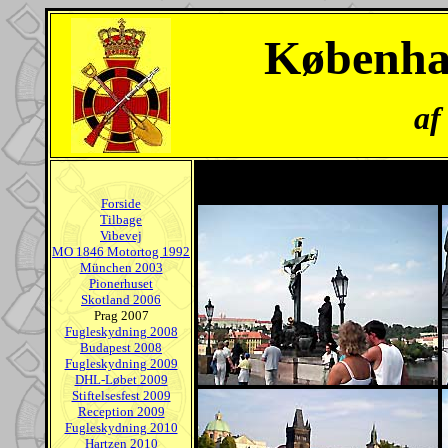
Københa
af
Forside
Tilbage
Vibevej
MO 1846 Motortog 1992
München 2003
Pionerhuset
Skotland 2006
Prag 2007
Fugleskydning 2008
Budapest 2008
Fugleskydning 2009
DHL-Løbet 2009
Stiftelsesfest 2009
Reception 2009
Fugleskydning 2010
Hartzen 2010