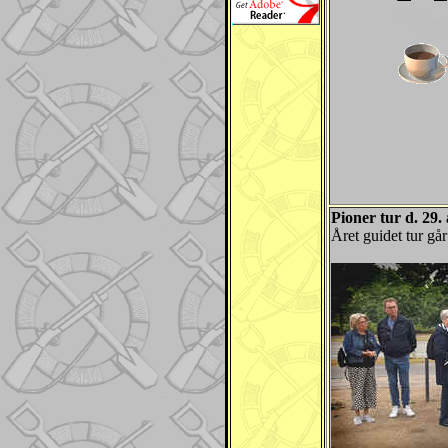
Pioner tur d. 29. 
Året guidet tur gå