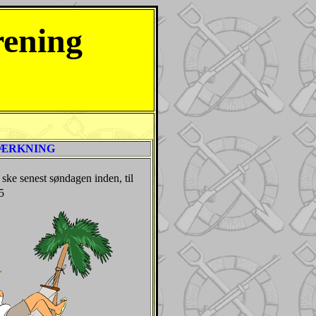
rening
ÆRKNING
l ske senest søndagen inden, til
5