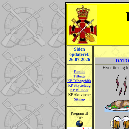
Siden
opdateret:
26-07-2026
DATO
Hver tirsdag k
Forside
Tilbage
KP Tilbageblik
KP Skyttelaug
KP Billeder
KP Aktiviteter
Sitmap
Program til
PDF: