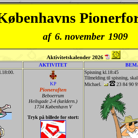
Københavns Pionerfo
af
6. nov
ember
1909
Aktivitetskalender 2026
AKTIVITET
BEM
l.18:00.
Spisning kl.18:45
Tilmelding til spisning, ska
KP
Michael.
23 84 90 9
Pioneraften
Beboerrum
Heilsgade 2-4 (kældern.)
1734 København V
Tryk på billede for stort: